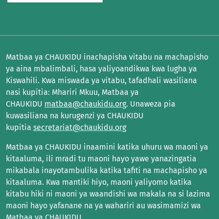
Matbaa ya CHAUKIDU inachapisha vitabu na machapisho
ya aina mbalimbali, hasa yaliyoandikwa kwa lugha ya
Kiswahili. Kwa miswada ya vitabu, tafadhali wasiliana
nasi kupitia: Mhariri Mkuu, Matbaa ya
CHAUKIDU
matbaa@chaukidu.org
. Unaweza pia
kuwasiliana na kurugenzi ya CHAUKIDU
kupitia
secretariat@chaukidu.org
Matbaa ya CHAUKIDU inaamini katika uhuru wa maoni ya
kitaaluma, ili mradi tu maoni hayo yawe yanazingatia
mikabala inayotambulika katika tafiti na machapisho ya
kitaaluma. Kwa mantiki hiyo, maoni yaliyomo katika
kitabu hiki ni maoni ya waandishi wa makala na si lazima
maoni hayo yafanane na ya wahariri au wasimamizi wa
Matbaa ya CHAUKIDU.